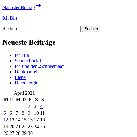
Nächster Beitrag
Ich Bin
Suchen …
Neueste Beiträge
Ich Bin
Schneeflöckli
Ich und der „Schneemaa“
Dankbarkeit
Liebe
Herzenergie
April 2021
M
D
M
D
F
S
S
1
2
3
4
5
6
7
8
9
10
11
12
13
14
15
16
17
18
19
20
21
22
23
24
25
26
27
28
29
30