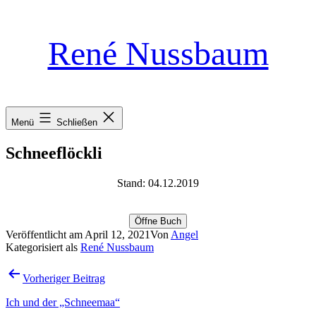
Zum
René Nussbaum
Inhalt
springen
Menü
Schließen
Schneeflöckli
Stand: 04.12.2019
Öffne Buch
Veröffentlicht am
April 12, 2021
Von
Angel
Kategorisiert als
René Nussbaum
Beitragsnavigation
Vorheriger Beitrag
Ich und der „Schneemaa“